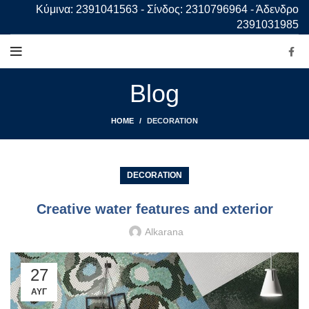
Κύμινα: 2391041563 - Σίνδος: 2310796964 - Άδενδρο
2391031985
Blog
HOME
DECORATION
DECORATION
Creative water features and exterior
Alkarana
27
ΑΥΓ