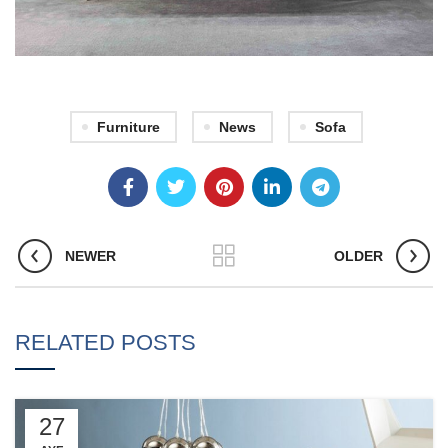
Furniture
News
Sofa
NEWER
OLDER
RELATED POSTS
27