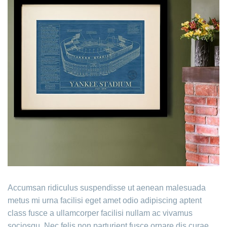
Accumsan ridiculus suspendisse ut aenean malesuada
metus mi urna facilisi eget amet odio adipiscing aptent
class fusce a ullamcorper facilisi nullam ac vivamus
sociosqu. Nec felis non parturient fusce ornare dis curae