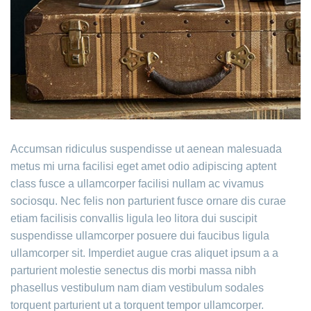
Accumsan ridiculus suspendisse ut aenean malesuada
metus mi urna facilisi eget amet odio adipiscing aptent
class fusce a ullamcorper facilisi nullam ac vivamus
sociosqu. Nec felis non parturient fusce ornare dis curae
etiam facilisis convallis ligula leo litora dui suscipit
suspendisse ullamcorper posuere dui faucibus ligula
ullamcorper sit. Imperdiet augue cras aliquet ipsum a a
parturient molestie senectus dis morbi massa nibh
phasellus vestibulum nam diam vestibulum sodales
torquent parturient ut a torquent tempor ullamcorper.