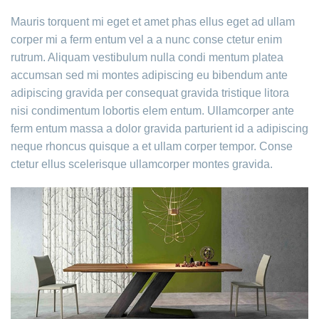
Mauris torquent mi eget et amet phas ellus eget ad ullam
corper mi a ferm entum vel a a nunc conse ctetur enim
rutrum. Aliquam vestibulum nulla condi mentum platea
accumsan sed mi montes adipiscing eu bibendum ante
adipiscing gravida per consequat gravida tristique litora
nisi condimentum lobortis elem entum. Ullamcorper ante
ferm entum massa a dolor gravida parturient id a adipiscing
neque rhoncus quisque a et ullam corper tempor. Conse
ctetur ellus scelerisque ullamcorper montes gravida.