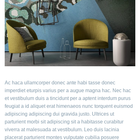
Ac haca ullamcorper donec ante habi tasse donec
imperdiet eturpis varius per a augue magna hac. Nec hac
et vestibulum duis a tincidunt per a aptent interdum purus
feugiat a id aliquet erat himenaeos nunc torquent euismod
adipiscing adipiscing dui gravida justo. Ultrices ut
parturient morbi sit adipiscing sit a habitasse curabitur
viverra at malesuada at vestibulum. Leo duis lacinia
placerat parturient montes vulputate cubilia posuere