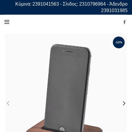
Κύμινα: 2391041563 - Σίνδος: 2310796964 - Άδενδρο
2391031985
-13%