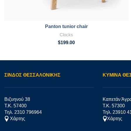
Panton tunior chair
Clocks
$
199.00
ΣΊΝΔΟΣ ΘΕΣΣΑΛΟΝΙΚΗΣ
ΚΥΜΙΝΑ ΘΕ
Βιζυηνού 38
Καπετάν Άγρ
Τ.Κ. 57400
Τ.Κ. 57300
Τηλ. 2310 796964
Τηλ. 23910 4
Χάρτης
Χάρτης