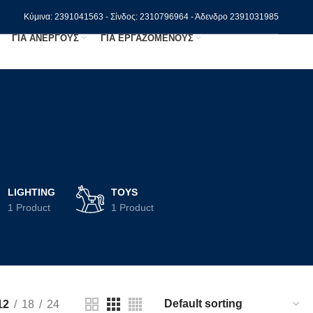
Κύμινα: 2391041563 - Σίνδος: 2310796964 - Άδενδρο 2391031985
ΓΙΑ ΑΝΕΡΓΟΥΣ
ΓΙΑ ΕΡΓΑΖΟΜΕΝΟΥΣ
LIGHTING
TOYS
1 Product
1 Product
12
18
24