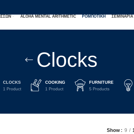
ΩΣΣΩΝ
ALOHA MENTAL ARITHMETIC
ΡΟΜΠΟΤΙΚΗ
ΣΕΜΙΝΑΡΙΑ
Clocks
CLOCKS
COOKING
FURNITURE
1 Product
1 Product
5 Products
Show
9