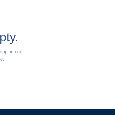
pty.
opping cart.
ge.