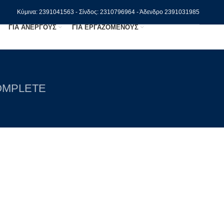
Κύμινα: 2391041563 - Σίνδος: 2310796964 - Άδενδρο 2391031985
ΓΙΑ ΑΝΕΡΓΟΥΣ
ΓΙΑ ΕΡΓΑΖΟΜΕΝΟΥΣ
OMPLETE