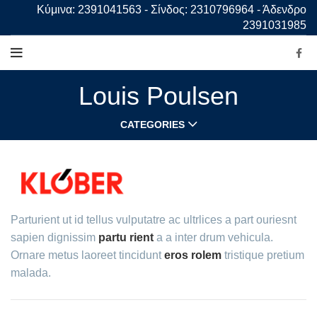
Κύμινα: 2391041563 - Σίνδος: 2310796964 - Άδενδρο
2391031985
Louis Poulsen
CATEGORIES
Parturient ut id tellus vulputatre ac ultrlices a part ouriesnt
sapien dignissim
partu rient
a a inter drum vehicula.
Ornare metus laoreet tincidunt
eros rolem
tristique pretium
malada.