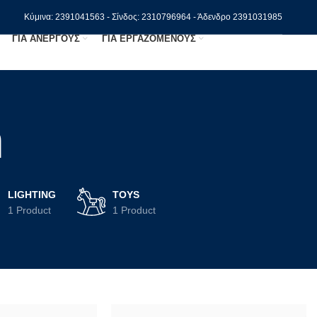
Κύμινα: 2391041563 - Σίνδος: 2310796964 - Άδενδρο 2391031985
ΓΙΑ ΑΝΕΡΓΟΥΣ
ΓΙΑ ΕΡΓΑΖΟΜΕΝΟΥΣ
h
LIGHTING
TOYS
1 Product
1 Product