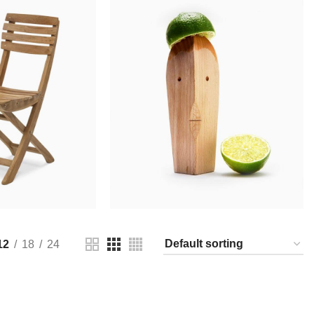
9.00
$
89.00
O CART
ADD TO CART
12
18
24