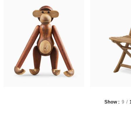
$
29
$
199.00
ADD T
ADD TO CART
Show
9