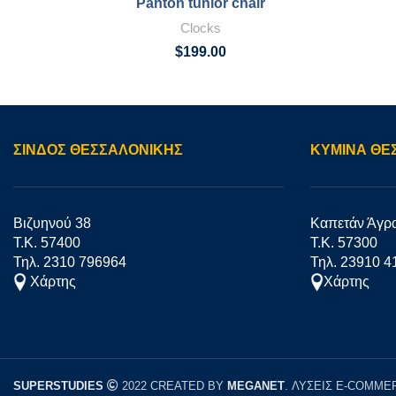
Panton tunior chair
Clocks
$
199.00
ΣΊΝΔΟΣ ΘΕΣΣΑΛΟΝΙΚΗΣ
ΚΥΜΙΝΑ ΘΕ
Βιζυηνού 38
Καπετάν Άγρ
Τ.Κ. 57400
Τ.Κ. 57300
Τηλ. 2310 796964
Τηλ. 23910 4
Χάρτης
Χάρτης
SUPERSTUDIES
2022 CREATED BY
MEGANET
. ΛΥΣΕΙΣ E-COMM